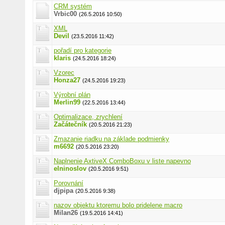
CRM systém
Vrbic00
(26.5.2016 10:50)
XML
Devil
(23.5.2016 11:42)
pořadí pro kategorie
klaris
(24.5.2016 18:24)
Vzorec
Honza27
(24.5.2016 19:23)
Výrobní plán
Merlin99
(22.5.2016 13:44)
Optimalizace, zrychlení
Začátečník
(20.5.2016 21:23)
Zmazanie riadku na základe podmienky
m6692
(20.5.2016 23:20)
Naplnenie AxtiveX ComboBoxu v liste napevno
elninoslov
(20.5.2016 9:51)
Porovnání
djpipa
(20.5.2016 9:38)
nazov objektu ktoremu bolo pridelene macro
Milan26
(19.5.2016 14:41)