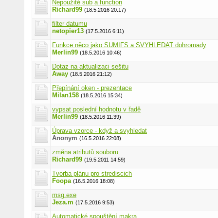
Nepoužité sub a function
Richard99
(18.5.2016 20:17)
filter datumu
netopier13
(17.5.2016 6:11)
Funkce něco jako SUMIFS a SVYHLEDAT dohromady
Merlin99
(18.5.2016 10:46)
Dotaz na aktualizaci sešitu
Away
(18.5.2016 21:12)
Přepínání oken - prezentace
Milan158
(18.5.2016 15:34)
vypsat poslední hodnotu v řadě
Merlin99
(18.5.2016 11:39)
Úprava vzorce - když a svyhledat
Anonym
(16.5.2016 22:08)
změna atributů souboru
Richard99
(19.5.2011 14:59)
Tvorba plánu pro strediscich
Foopa
(16.5.2016 18:08)
msg.exe
Jeza.m
(17.5.2016 9:53)
Automatické spouštění makra