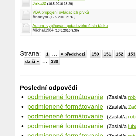
Jirka32
(16.5.2016 13:29)
VBA propojení ovládacích prvků
Anonym
(12.5.2016 21:45)
Autom. vyplňování pořadového čísla řádku
Michal1984
(13.5.2016 9:36)
Strana:
...
1
« předchozí
150
151
152
153
...
další »
339
Poslední odpovědi
podmienené formátovanie
(Zaslal/a
rob
podmienené formátovanie
(Zaslal/a
Zač
podmienené formátovanie
(Zaslal/a
rob
podmienené formátovanie
(Zaslal/a
lub
podmienené formátovanie