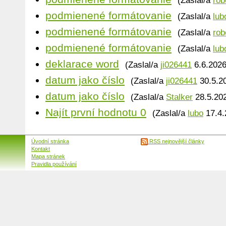
(Zaslal/a
rob
podmienené formátovanie
(Zaslal/a
lub
podmienené formátovanie
(Zaslal/a
rob
podmienené formátovanie
(Zaslal/a
lub
deklarace word
(Zaslal/a
ji026441
6.6.2026
datum jako číslo
(Zaslal/a
ji026441
30.5.20
datum jako číslo
(Zaslal/a
Stalker
28.5.202
Najít první hodnotu 0
(Zaslal/a
lubo
17.4.
Úvodní stránka
RSS nejnovější články
Kontakt
Mapa stránek
Pravidla používání