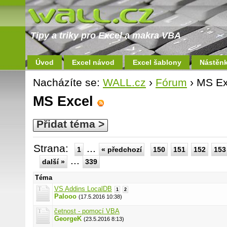
Tipy a triky pro Excel a makra VBA
Úvod
Excel návod
Excel šablony
Nástěn
Nacházíte se:
WALL.cz
›
Fórum
› MS Ex
MS Excel
Přidat téma >
Strana:
...
1
« předchozí
150
151
152
153
...
další »
339
Téma
VS Addins LocalDB
1
2
Palooo
(17.5.2016 10:38)
četnost - pomocí VBA
GeorgeK
(23.5.2016 8:13)