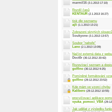
marmil16
(3.1.2013 17:10)
Rozdíl časů
KENTAUR
(2.1.2013 16:27)
tisk dle seznamu
ajli
(1.1.2013 13:21)
Zobrazeni skrytých sloupc
Soukyone
(3.1.2013 13:57)
Soubor "nahoře"
Lano
(2.1.2013 13:09)
Načíst externá data z webu
Doct0r
(30.12.2012 20:42)
Rozevírací seznam a dopis
golfino
(30.12.2012 9:25)
Pomíněné formátování vzo
golfino
(29.12.2012 23:52)
Kde mám ve vzorci chybu
Kalibero
(29.12.2012 10:55)
procvičovací aplikace pom
vyuka_pomoci_VBA
(29.12
Jak udělat z výsledku funk