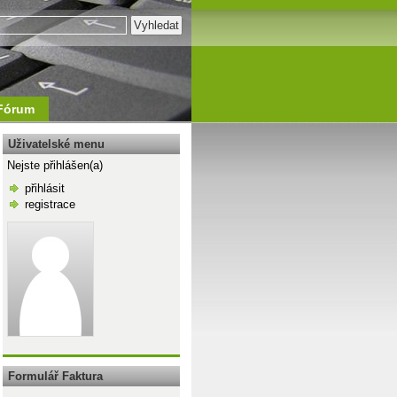
Fórum
Uživatelské menu
Nejste přihlášen(a)
přihlásit
registrace
\n
Formulář Faktura