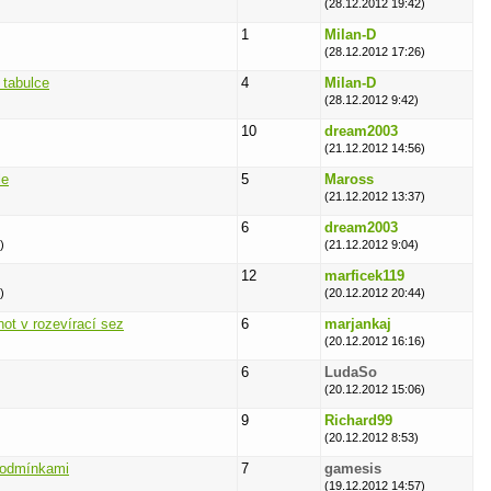
(28.12.2012 19:42)
1
Milan-D
(28.12.2012 17:26)
 tabulce
4
Milan-D
(28.12.2012 9:42)
10
dream2003
(21.12.2012 14:56)
le
5
Maross
(21.12.2012 13:37)
6
dream2003
)
(21.12.2012 9:04)
12
marficek119
)
(20.12.2012 20:44)
not v rozevírací sez
6
marjankaj
(20.12.2012 16:16)
6
LudaSo
(20.12.2012 15:06)
9
Richard99
(20.12.2012 8:53)
podmínkami
7
gamesis
(19.12.2012 14:57)