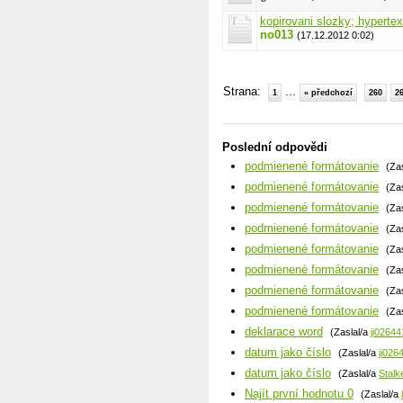
kopirovani slozky; hyperte
no013
(17.12.2012 0:02)
Strana:
...
1
« předchozí
260
2
Poslední odpovědi
podmienené formátovanie
(Za
podmienené formátovanie
(Za
podmienené formátovanie
(Za
podmienené formátovanie
(Za
podmienené formátovanie
(Za
podmienené formátovanie
(Za
podmienené formátovanie
(Za
podmienené formátovanie
(Za
deklarace word
(Zaslal/a
ji02644
datum jako číslo
(Zaslal/a
ji026
datum jako číslo
(Zaslal/a
Stalk
Najít první hodnotu 0
(Zaslal/a