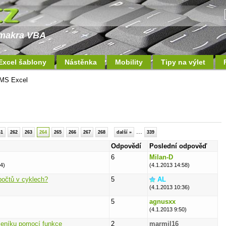
a makra VBA
Excel šablony
Nástěnka
Mobility
Tipy na výlet
MS Excel
...
61
262
263
264
265
266
267
268
další »
339
Odpovědí
Poslední odpověď
6
Milan-D
4)
(4.1.2013 14:58)
ýpočtů v cyklech?
5
AL
(4.1.2013 10:36)
5
agnusxx
(4.1.2013 9:50)
ceníku pomocí funkce
2
marmil16