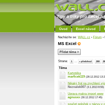
Tipy a triky pro Excel 
Úvod
Excel návod
Nacházíte se:
WALL.cz
›
Fórum
› 
MS Excel
Přidat téma >
Strana:
...
1
« předchozí
260
2
Téma
Kartotéka
marficek119
(28.12.2012 13:2
Nějaký fígl na zrychlení v
Neznalek007
(3.1.2013 8:55)
Uprava makra import www
agnusxx
(30.12.2012 17:45)
součet položek v názvu v 