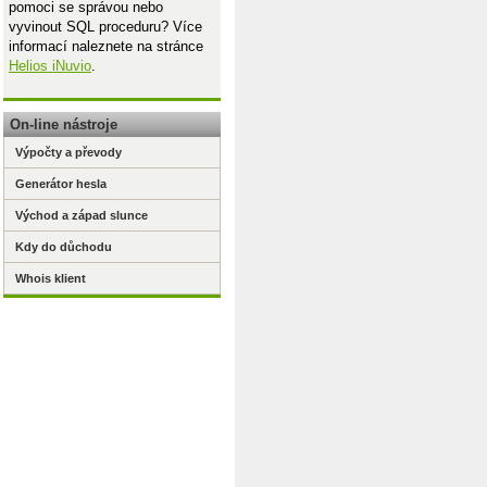
pomoci se správou nebo
vyvinout SQL proceduru? Více
informací naleznete na stránce
Helios iNuvio
.
On-line nástroje
Výpočty a převody
Generátor hesla
Východ a západ slunce
Kdy do důchodu
Whois klient