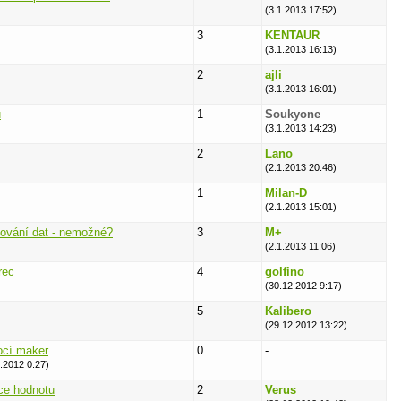
(3.1.2013 17:52)
3
KENTAUR
(3.1.2013 16:13)
2
ajli
(3.1.2013 16:01)
ů
1
Soukyone
(3.1.2013 14:23)
2
Lano
(2.1.2013 20:46)
1
Milan-D
(2.1.2013 15:01)
ování dat - nemožné?
3
M+
(2.1.2013 11:06)
rec
4
golfino
(30.12.2012 9:17)
5
Kalibero
(29.12.2012 13:22)
ocí maker
0
-
.2012 0:27)
ce hodnotu
2
Verus