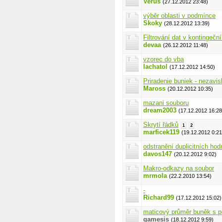
Verus
(27.12.2012 23:48)
výběr oblasti v podmínce
Skoky
(28.12.2012 13:39)
Filtrování dat v kontingeční
devaa
(26.12.2012 11:48)
vzorec do vba
lachatol
(17.12.2012 14:50)
Priradenie buniek - nezavis
Maross
(20.12.2012 10:35)
mazani souboru
dream2003
(17.12.2012 16:28
Skrytí řádků
1
2
marficek119
(19.12.2012 0:21
odstranění duplicitních hod
davos147
(20.12.2012 9:02)
Makro-odkazy na soubor
mrmola
(22.2.2010 13:54)
-
Richard99
(17.12.2012 15:02)
maticový průměr buněk s 
gamesis
(18.12.2012 9:59)