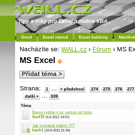
Tipy a triky pro Excel a makra VBA
Úvod
Excel návod
Excel šablony
Nástěn
Nacházíte se:
WALL.cz
›
Fórum
› MS Ex
MS Excel
Přidat téma >
Strana:
...
1
« předchozí
274
275
276
277
...
další »
339
Téma
Barva vyplne v pc versus pri tisku
fasd39
(4.6.2012 19:57)
Jak vymazat makro ???
bach1
(10.6.2011 21:34)