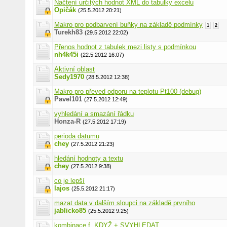
Načtení určitých hodnot XML do tabulky excelu
Opičák
(25.5.2012 20:21)
Makro pro podbarvení buňky na základě podmínky
1
2
Turekh83
(29.5.2012 22:02)
Přenos hodnot z tabulek mezi listy s podmínkou
nh4k45i
(22.5.2012 16:07)
Aktivní oblast
Sedy1970
(28.5.2012 12:38)
Makro pro převed odporu na teplotu Pt100 (debug)
Pavel101
(27.5.2012 12:49)
vyhledání a smazání řádku
Honza-R
(27.5.2012 17:19)
perioda datumu
chey
(27.5.2012 21:23)
hledání hodnoty a textu
chey
(27.5.2012 9:38)
co je lepší
lajos
(25.5.2012 21:17)
mazat data v dalším sloupci na základě prvního
jablicko85
(25.5.2012 9:25)
kombinace f. KDYŽ + SVYHLEDAT