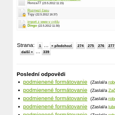
Honza77
(23.5.2012 11:15)
Rozmezí času
Tigy
(22.5.2012 16:37)
import z www v cyklu
Dingo
(22.5.2012 11:30)
Strana:
...
1
« předchozí
274
275
276
277
...
další »
339
Poslední odpovědi
podmienené formátovanie
(Zaslal/a
rob
podmienené formátovanie
(Zaslal/a
Zač
podmienené formátovanie
(Zaslal/a
rob
podmienené formátovanie
(Zaslal/a
lub
podmienené formátovanie