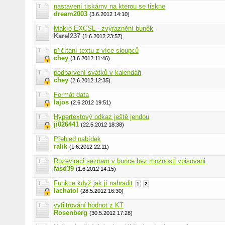
nastavení tiskárny na kterou se tiskne
dream2003
(3.6.2012 14:10)
Makro EXCSL - zvýraznění buněk
Karel237
(1.6.2012 23:57)
přičítání textu z více sloupců
chey
(3.6.2012 11:46)
podbarvení svátků v kalendáři
chey
(2.6.2012 12:35)
Formát data
lajos
(2.6.2012 19:51)
Hypertextový odkaz ještě jendou
ji026441
(22.5.2012 18:38)
Přehled nabídek
ralik
(1.6.2012 22:11)
Rozeviraci seznam v bunce bez moznosti vpisovani
fasd39
(1.6.2012 14:15)
Funkce když jak jí nahradit
1
2
lachatol
(28.5.2012 16:30)
vyfiltrování hodnot z KT
Rosenberg
(30.5.2012 17:28)