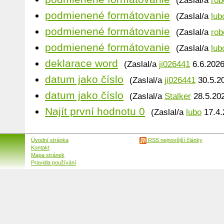
(Zaslal/a
rob
podmienené formátovanie
(Zaslal/a
lub
podmienené formátovanie
(Zaslal/a
rob
podmienené formátovanie
(Zaslal/a
lub
deklarace word
(Zaslal/a
ji026441
6.6.2026
datum jako číslo
(Zaslal/a
ji026441
30.5.20
datum jako číslo
(Zaslal/a
Stalker
28.5.202
Najít první hodnotu 0
(Zaslal/a
lubo
17.4.
Úvodní stránka
RSS nejnovější články
Kontakt
Mapa stránek
Pravidla používání