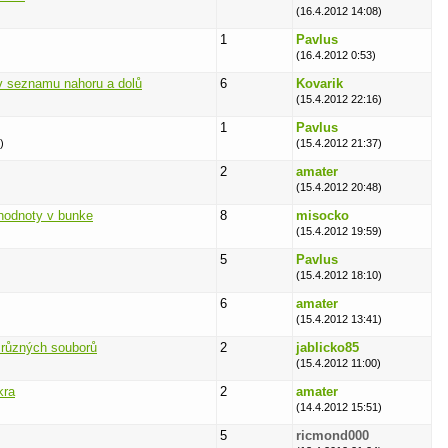
(16.4.2012 14:08)
1
Pavlus
(16.4.2012 0:53)
v seznamu nahoru a dolů
6
Kovarik
(15.4.2012 22:16)
1
Pavlus
)
(15.4.2012 21:37)
2
amater
(15.4.2012 20:48)
 hodnoty v bunke
8
misocko
(15.4.2012 19:59)
5
Pavlus
(15.4.2012 18:10)
6
amater
(15.4.2012 13:41)
2 různých souborů
2
jablicko85
(15.4.2012 11:00)
kra
2
amater
(14.4.2012 15:51)
5
ricmond000