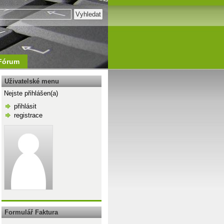
Fórum
Uživatelské menu
Nejste přihlášen(a)
přihlásit
registrace
\n
Formulář Faktura