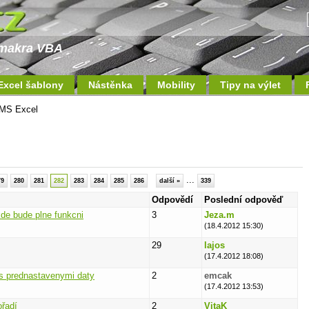
a makra VBA
Excel šablony
Nástěnka
Mobility
Tipy na výlet
MS Excel
...
79
280
281
282
283
284
285
286
další »
339
Odpovědí
Poslední odpověď
de bude plne funkcni
3
Jeza.m
(18.4.2012 15:30)
29
lajos
(17.4.2012 18:08)
s prednastavenymi daty
2
emcak
(17.4.2012 13:53)
ořadí
2
VitaK