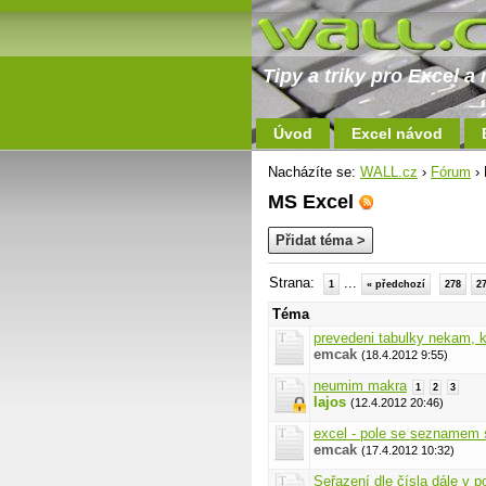
Tipy a triky pro Excel 
Úvod
Excel návod
Nacházíte se:
WALL.cz
›
Fórum
› 
MS Excel
Přidat téma >
Strana:
...
1
« předchozí
278
2
Téma
prevedeni tabulky nekam, k
emcak
(18.4.2012 9:55)
neumim makra
1
2
3
lajos
(12.4.2012 20:46)
excel - pole se seznamem 
emcak
(17.4.2012 10:32)
Seřazení dle čísla dále v p