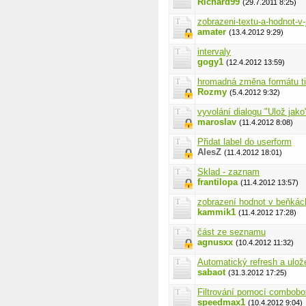
Richard99
(29.7.2011 8:25)
zobrazeni-textu-a-hodnot-v
amater
(13.4.2012 9:29)
intervaly
gogy1
(12.4.2012 13:59)
hromadná změna formátu t
Rozmy
(5.4.2012 9:32)
vyvolání dialogu "Ulož jako
maroslav
(11.4.2012 8:08)
Přidat label do userform
AlesZ
(11.4.2012 18:01)
Sklad - zaznam
frantilopa
(11.4.2012 13:57)
zobrazení hodnot v beňkác
kammik1
(11.4.2012 17:28)
část ze seznamu
agnusxx
(10.4.2012 11:32)
Automatický refresh a ulož
sabaot
(31.3.2012 17:25)
Filtrování pomocí combob
speedmax1
(10.4.2012 9:04)