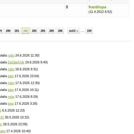
9
frantilopa
(11.4.2012 6:52)
...
79
280
281
282
283
284
285
286
další »
339
slal/a
robo
24.6.2026 11:30)
slal/a
Začátečník
19.6.2026 9:40)
slal/a
robo
18.6.2026 9:31)
slal/a
lubo
17.6.2026 23:04)
slal/a
robo
17.6.2026 12:30)
slal/a
lubo
17.6.2026 10:11)
slal/a
robo
17.6.2026 8:29)
slal/a
lubo
17.6.2026 3:26)
1
6.6.2026 12:23)
441
30.5.2026 10:32)
er
28.5.2026 22:09)
lubo
17.4.2026 10:40)