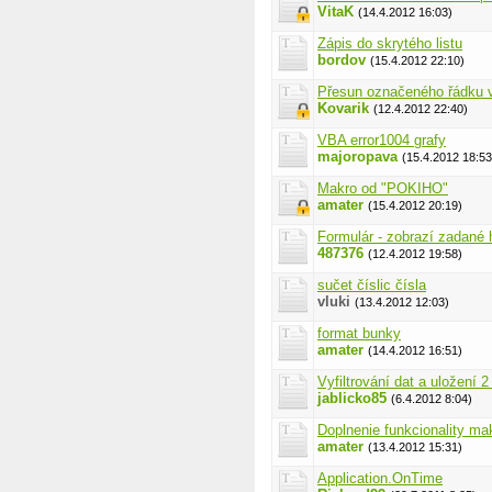
VitaK
(14.4.2012 16:03)
Zápis do skrytého listu
bordov
(15.4.2012 22:10)
Přesun označeného řádku 
Kovarik
(12.4.2012 22:40)
VBA error1004 grafy
majoropava
(15.4.2012 18:53
Makro od "POKIHO"
amater
(15.4.2012 20:19)
Formulár - zobrazí zadané
487376
(12.4.2012 19:58)
sučet číslic čísla
vluki
(13.4.2012 12:03)
format bunky
amater
(14.4.2012 16:51)
Vyfiltrování dat a uložení 
jablicko85
(6.4.2012 8:04)
Doplnenie funkcionality ma
amater
(13.4.2012 15:31)
Application.OnTime