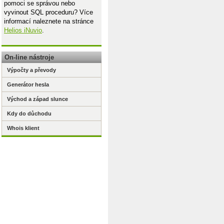
pomoci se správou nebo
vyvinout SQL proceduru? Více
informací naleznete na stránce
Helios iNuvio
.
On-line nástroje
Výpočty a převody
Generátor hesla
Východ a západ slunce
Kdy do důchodu
Whois klient