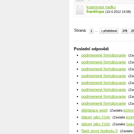
kopirovani riadku
frantilopa
(10.4.2012 14:08)
Strana:
...
1
« předchozí
278
2
Poslední odpovědi
podmienené formátovanie
(Za
podmienené formátovanie
(Za
podmienené formátovanie
(Za
podmienené formátovanie
(Za
podmienené formátovanie
(Za
podmienené formátovanie
(Za
podmienené formátovanie
(Za
podmienené formátovanie
(Za
deklarace word
(Zaslal/a
ji02644
datum jako číslo
(Zaslal/a
ji026
datum jako číslo
(Zaslal/a
Stalk
Najít první hodnotu 0
(Zaslal/a