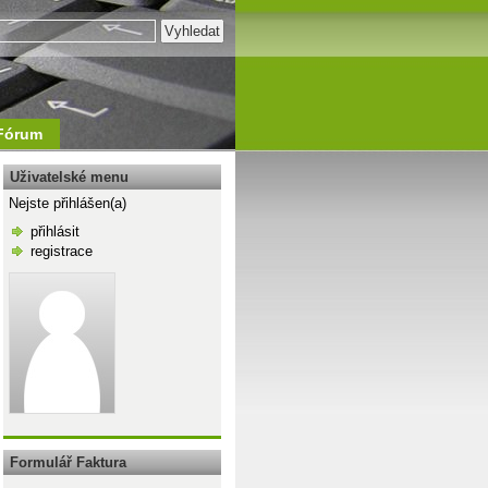
Fórum
Uživatelské menu
Nejste přihlášen(a)
přihlásit
registrace
\n
Formulář Faktura