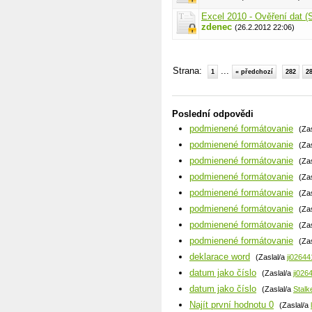
Excel 2010 - Ověření dat 
zdenec
(26.2.2012 22:06)
Strana:
...
1
« předchozí
282
2
Poslední odpovědi
podmienené formátovanie
(Za
podmienené formátovanie
(Za
podmienené formátovanie
(Za
podmienené formátovanie
(Za
podmienené formátovanie
(Za
podmienené formátovanie
(Za
podmienené formátovanie
(Za
podmienené formátovanie
(Za
deklarace word
(Zaslal/a
ji02644
datum jako číslo
(Zaslal/a
ji026
datum jako číslo
(Zaslal/a
Stalk
Najít první hodnotu 0
(Zaslal/a