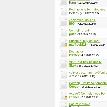
Hanz
(11.4.2010 20:10)
Podmienene formatovanie
PeterK
(7.3.2012 21:13)
Zapisování do TXT
lib0r
(7.3.2012 20:56)
ControlTipText
priza
(3.3.2012 13:28)
Přidání buňky do kódu
marficek119
(7.3.2012 10:54)
Docházka
krkstex
(4.3.2012 20:29)
VBA Text box pokročilý
Skoky
(6.3.2012 13:52)
velikost seznam - ověření 
Jita
(16.2.2012 11:11)
Potřebuju velkého pomocn
Cepuor
(26.2.2012 23:17)
ActiveX Controls nebo For
zdenec
(2.3.2012 22:21)
Datum v bunke