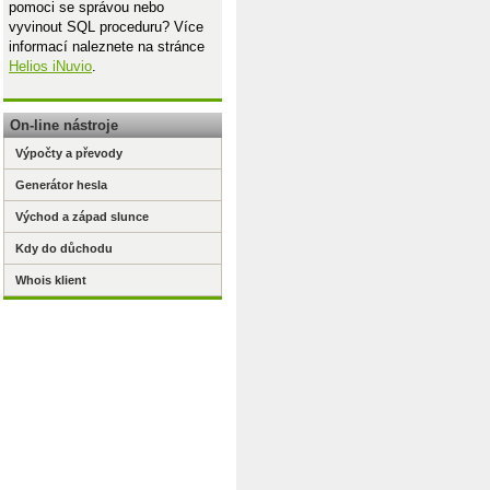
pomoci se správou nebo
vyvinout SQL proceduru? Více
informací naleznete na stránce
Helios iNuvio
.
On-line nástroje
Výpočty a převody
Generátor hesla
Východ a západ slunce
Kdy do důchodu
Whois klient