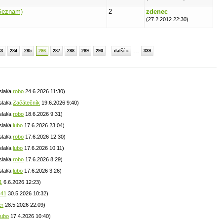
(Seznam)
2
zdenec
(27.2.2012 22:30)
...
83
284
285
286
287
288
289
290
další »
339
slal/a
robo
24.6.2026 11:30)
slal/a
Začátečník
19.6.2026 9:40)
slal/a
robo
18.6.2026 9:31)
slal/a
lubo
17.6.2026 23:04)
slal/a
robo
17.6.2026 12:30)
slal/a
lubo
17.6.2026 10:11)
slal/a
robo
17.6.2026 8:29)
slal/a
lubo
17.6.2026 3:26)
1
6.6.2026 12:23)
441
30.5.2026 10:32)
er
28.5.2026 22:09)
lubo
17.4.2026 10:40)