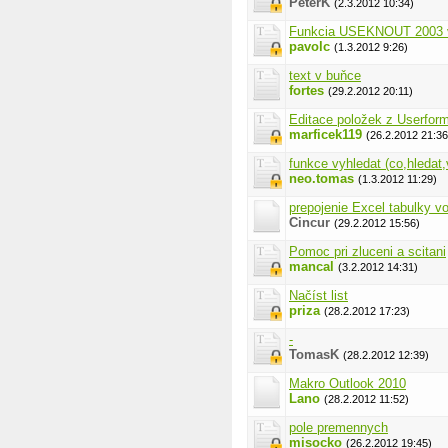
PeterK
(2.3.2012 10:34)
Funkcia USEKNOUT 2003 
pavolc
(1.3.2012 9:26)
text v buňce
fortes
(29.2.2012 20:11)
Editace položek z Userfor
marficek119
(26.2.2012 21:36
funkce vyhledat (co,hledat
neo.tomas
(1.3.2012 11:29)
prepojenie Excel tabulky 
Cincur
(29.2.2012 15:56)
Pomoc pri zluceni a scitani
mancal
(3.2.2012 14:31)
Načíst list
priza
(28.2.2012 17:23)
-
TomasK
(28.2.2012 12:39)
Makro Outlook 2010
Lano
(28.2.2012 11:52)
pole premennych
misocko
(26.2.2012 19:45)