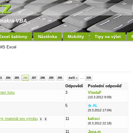
a makra VBA
Excel šablony
Nástěnka
Mobility
Tipy na výlet
MS Excel
...
83
284
285
286
287
288
289
290
další »
339
Odpovědí
Poslední odpověď
ání listu
3
VlastaF
(10.3.2012 9:09)
5
AL
(9.3.2012 17:04)
ný materiál pro výrobu
11
kalisci
1
2
(8.3.2012 22:18)
11
Jeza.m