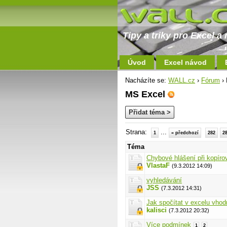
Tipy a triky pro Excel 
Úvod
Excel návod
Nacházíte se:
WALL.cz
›
Fórum
› 
MS Excel
Přidat téma >
Strana:
...
1
« předchozí
282
2
Téma
Chybové hlášení při kopírov
VlastaF
(9.3.2012 14:09)
vyhledávání
JSS
(7.3.2012 14:31)
Jak spočítat v excelu vhod
kalisci
(7.3.2012 20:32)
Více podmínek
1
2