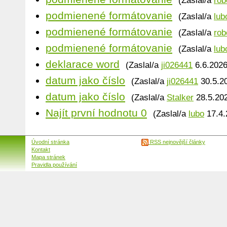
(Zaslal/a
rob
podmienené formátovanie
(Zaslal/a
lub
podmienené formátovanie
(Zaslal/a
rob
podmienené formátovanie
(Zaslal/a
lub
deklarace word
(Zaslal/a
ji026441
6.6.2026
datum jako číslo
(Zaslal/a
ji026441
30.5.20
datum jako číslo
(Zaslal/a
Stalker
28.5.202
Najít první hodnotu 0
(Zaslal/a
lubo
17.4.
Úvodní stránka
RSS nejnovější články
Kontakt
Mapa stránek
Pravidla používání