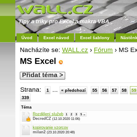
Tipy a triky pro Excel a makra VBA
Úvod
Excel návod
Excel šablony
Nástěn
Nacházíte se:
WALL.cz
›
Fórum
› MS Ex
MS Excel
Přidat téma >
Strana:
...
1
« předchozí
55
56
57
58
59
339
Téma
Rozdělení služeb
1
2
3
5 →
DecredCZ
(12.10.2020 11:06)
kopirovanie vzorcov
milan2
(23.10.2020 20:48)