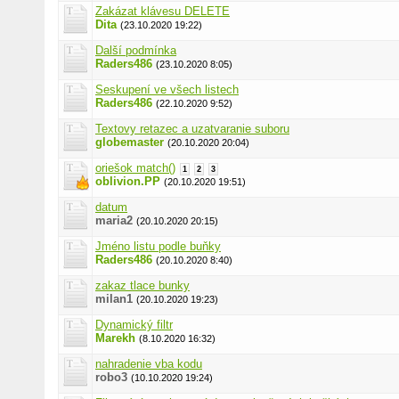
Zakázat klávesu DELETE
Dita
(23.10.2020 19:22)
Další podmínka
Raders486
(23.10.2020 8:05)
Seskupení ve všech listech
Raders486
(22.10.2020 9:52)
Textovy retazec a uzatvaranie suboru
globemaster
(20.10.2020 20:04)
oriešok match()
1
2
3
oblivion.PP
(20.10.2020 19:51)
datum
maria2
(20.10.2020 20:15)
Jméno listu podle buňky
Raders486
(20.10.2020 8:40)
zakaz tlace bunky
milan1
(20.10.2020 19:23)
Dynamický filtr
Marekh
(8.10.2020 16:32)
nahradenie vba kodu
robo3
(10.10.2020 19:24)