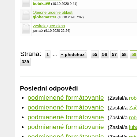
bobika99
(10.10.2020 9:41)
Obecne urcenie oblasti
globemaster
(10.10.2020 7:07)
vyskakujuce okno
jana5
(9.10.2020 22:24)
Strana:
...
1
« předchozí
55
56
57
58
59
339
Poslední odpovědi
podmienené formátovanie
(Zaslal/a
rob
podmienené formátovanie
(Zaslal/a
Zač
podmienené formátovanie
(Zaslal/a
rob
podmienené formátovanie
(Zaslal/a
lub
podmienené formátovanie