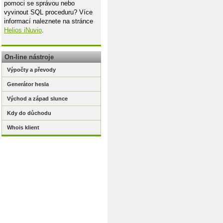
pomoci se správou nebo
vyvinout SQL proceduru? Více
informací naleznete na stránce
Helios iNuvio
.
On-line nástroje
Výpočty a převody
Generátor hesla
Východ a západ slunce
Kdy do důchodu
Whois klient