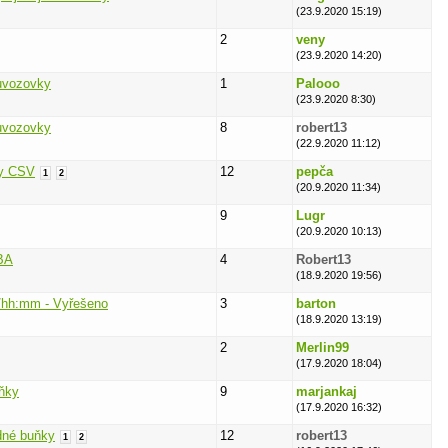
(23.9.2020 15:19)
2
veny
(23.9.2020 14:20)
uvozovky
1
Palooo
(23.9.2020 8:30)
uvozovky
8
robert13
(22.9.2020 11:12)
vy CSV
12
pepča
1
2
(20.9.2020 11:34)
9
Lugr
(20.9.2020 10:13)
BA
4
Robert13
(18.9.2020 19:56)
/hh:mm - Vyřešeno
3
barton
(18.9.2020 13:19)
2
Merlin99
(17.9.2020 18:04)
uňky
9
marjankaj
(17.9.2020 16:32)
dné buňky
12
robert13
1
2