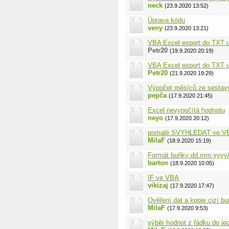
neck
(23.9.2020 13:52)
Úprava kódu
veny
(23.9.2020 13:21)
VBA Excel export do TXT 
Petr20
(19.9.2020 20:19)
VBA Excel export do TXT 
Petr20
(21.9.2020 19:29)
Výpočet měsíců ze sesta
pepča
(17.9.2020 21:45)
Excel nevypočítá hodnotu
neyo
(17.9.2020 20:12)
pomalé SVYHLEDAT ve V
MilaF
(18.9.2020 15:19)
Formát buňky dd.mm.yyyy
barton
(18.9.2020 10:05)
IF ve VBA
vikizaj
(17.9.2020 17:47)
Ověření dat a kopie cizí b
MilaF
(17.9.2020 9:53)
výběr hodnot z řádku do je