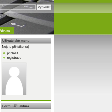
Fórum
Uživatelské menu
Nejste přihlášen(a)
přihlásit
registrace
\n
Formulář Faktura