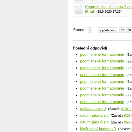
Kontrola dat - číslo na 2 d
MilaF
(18.8.2020 17:28)
Strana:
...
1
« předchozí
57
58
Poslední odpovědi
podmienené formátovanie
(Za
podmienené formátovanie
(Za
podmienené formátovanie
(Za
podmienené formátovanie
(Za
podmienené formátovanie
(Za
podmienené formátovanie
(Za
podmienené formátovanie
(Za
podmienené formátovanie
(Za
deklarace word
(Zaslal/a
ji02644
datum jako číslo
(Zaslal/a
ji026
datum jako číslo
(Zaslal/a
Stalk
Najít první hodnotu 0
(Zaslal/a