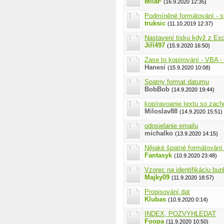
MilaF
(16.9.2020 12:35)
Podmíněné formátování - s
truksic
(11.10.2019 12:37)
Nastavení tisku když z Ex
Jiří497
(15.9.2020 16:50)
Zase to kopírování - VBA 
Hanesi
(15.9.2020 10:08)
Spatny format datumu
BobBob
(14.9.2020 19:44)
kopíravoanie textu so zac
Miloslav88
(14.9.2020 15:51)
odosielanie emailu
michalko
(13.9.2020 14:15)
Nějaké špatné formátován
Fantasyk
(10.9.2020 23:48)
Vzorec na identifikáciu bu
Majky09
(11.9.2020 18:57)
Propisování dat
Klubas
(10.9.2020 0:14)
INDEX, POZVYHLEDAT
Foopa
(11.9.2020 10:50)