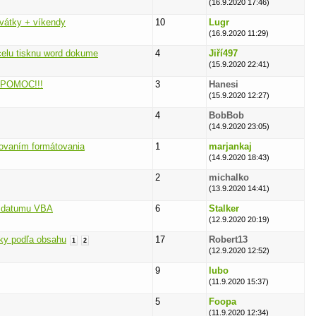
(16.9.2020 17:46)
vátky + víkendy
10
Lugr
(16.9.2020 11:29)
celu tisknu word dokume
4
Jiří497
(15.9.2020 22:41)
- POMOC!!!
3
Hanesi
(15.9.2020 12:27)
4
BobBob
(14.9.2020 23:05)
hovaním formátovania
1
marjankaj
(14.9.2020 18:43)
2
michalko
(13.9.2020 14:41)
í datumu VBA
6
Stalker
(12.9.2020 20:19)
nky podľa obsahu
17
Robert13
1
2
(12.9.2020 12:52)
9
lubo
(11.9.2020 15:37)
5
Foopa
(11.9.2020 12:34)