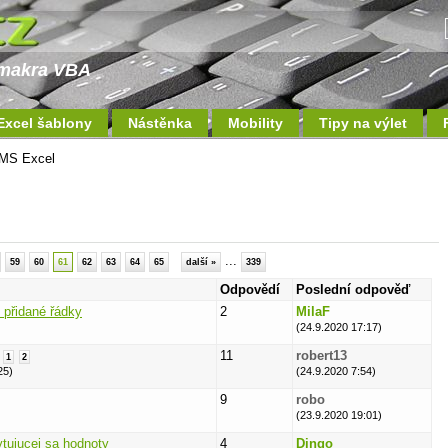
a makra VBA
Excel šablony
Nástěnka
Mobility
Tipy na výlet
MS Excel
...
59
60
61
62
63
64
65
další »
339
Odpovědí
Poslední odpověď
přidané řádky
2
MilaF
(24.9.2020 17:17)
11
robert13
1
2
25)
(24.9.2020 7:54)
9
robo
(23.9.2020 19:01)
tujucej sa hodnoty
4
Dingo