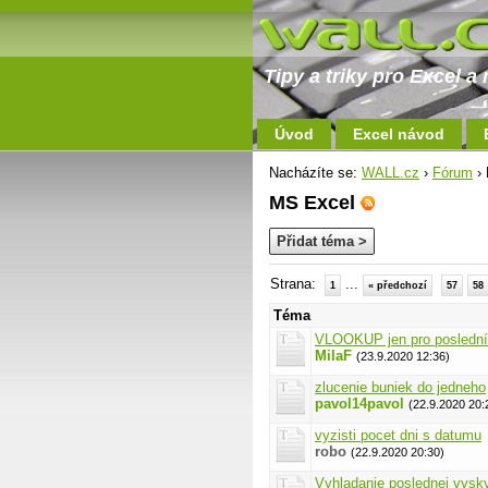
Tipy a triky pro Excel 
Úvod
Excel návod
Nacházíte se:
WALL.cz
›
Fórum
› 
MS Excel
Přidat téma >
Strana:
...
1
« předchozí
57
58
Téma
VLOOKUP jen pro poslední 
MilaF
(23.9.2020 12:36)
zlucenie buniek do jedneho
pavol14pavol
(22.9.2020 20:
vyzisti pocet dni s datumu
robo
(22.9.2020 20:30)
Vyhladanie poslednej vysky