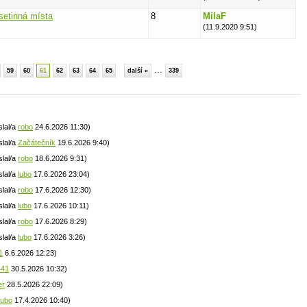
esetinná místa
8
MilaF
(11.9.2020 9:51)
...
59
60
61
62
63
64
65
další »
339
slal/a
robo
24.6.2026 11:30)
slal/a
Začátečník
19.6.2026 9:40)
slal/a
robo
18.6.2026 9:31)
slal/a
lubo
17.6.2026 23:04)
slal/a
robo
17.6.2026 12:30)
slal/a
lubo
17.6.2026 10:11)
slal/a
robo
17.6.2026 8:29)
slal/a
lubo
17.6.2026 3:26)
1
6.6.2026 12:23)
441
30.5.2026 10:32)
er
28.5.2026 22:09)
lubo
17.4.2026 10:40)