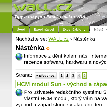
Tipy a triky pro Excel a makra VBA
Úvod
Excel návod
Excel šablony
Nástěn
Nacházíte se:
WALL.cz
› Nástěnka
Nástěnka
Informace z dění kolem nás, Interne
recenze softwaru, hardwaru a nových
Strana:
« předchozí
1
2
3
4
5
HCM modul Sun - východ a zápa
Pro uživatele redakčního systému 
vlastní HCM modul, který vám na va
východ a západ slunce v aktuální den.