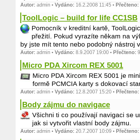
Autor:
admin
•
Vydáno:
16.2.2008 11:45 •
Přečteno:
ToolLogic – build for life CC1SB
Pomocník v kreditní kartě, ToolLogic
přežití. Pokud vyrazíte někam na vý
by jste mít tento nebo podobný nástroj 
Autor:
admin
•
Vydáno:
8.9.2007 19:00 •
Přečteno:
9
Micro PDA Xircom REX 5001
Micro PDA Xircom REX 5001 je mini
formě PCMCIA karty s dokovací stan
Autor:
admin
•
Vydáno:
12.8.2007 15:20 •
Přečteno:
Body zájmu do navigace
Všichni ti co používají navigaci se 
jak si vytvořit vlastní body zájmu.
Autor:
admin
•
Vydáno:
20.7.2007 10:09 •
Přečteno: