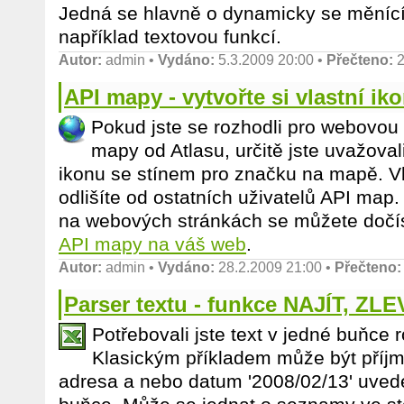
Jedná se hlavně o dynamicky se měníc
například textovou funkcí.
Autor:
admin
•
Vydáno:
5.3.2009 20:00 •
Přečteno:
2
API mapy - vytvořte si vlastní ik
Pokud jste se rozhodli pro webovou 
mapy od Atlasu, určitě jste uvažovali 
ikonu se stínem pro značku na mapě. V
odlišíte od ostatních uživatelů API map
na webových stránkách se můžete dočí
API mapy na váš web
.
Autor:
admin
•
Vydáno:
28.2.2009 21:00 •
Přečteno:
Parser textu - funkce NAJÍT, Z
Potřebovali jste text v jedné buňce 
Klasickým příkladem může být příj
adresa a nebo datum '2008/02/13' uvede