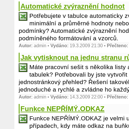
Automatické zvýraznění hodnot
Potřebujete v tabulce automaticky z
minimální a průměrné hodnoty nebo 
podmínky? Automatické zvýraznění hodn
podmíněného formátování a vzorců.
Autor:
admin
•
Vydáno:
19.3.2009 21:30 •
Přečteno:
Jak vytisknout na jednu stranu rů
Máte pracovní sešit s několika listy
tabulek? Potřebovali by jste vytvořit
jednostránkový přehled? Řešení takové
jednoduché a rychlé a zvládne ho každý
Autor:
admin
•
Vydáno:
14.3.2009 22:00 •
Přečteno:
Funkce NEPŘÍMÝ.ODKAZ
Funkce NEPŘÍMÝ.ODKAZ je velmi už
případech, kdy máte odkaz na buňku