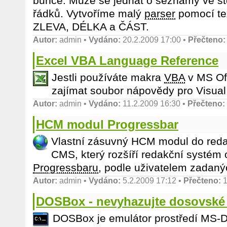
buňce. Může se jednat o seznamy ve st
řádků. Vytvoříme malý
parser
pomocí te
ZLEVA, DÉLKA a ČÁST.
Autor:
admin
•
Vydáno:
20.2.2009 17:00 •
Přečteno:
Excel VBA Language Reference
Jestli používáte makra
VBA
v MS Of
zajímat soubor nápovědy pro Visual 
Autor:
admin
•
Vydáno:
11.2.2009 16:30 •
Přečteno:
HCM modul Progressbar
Vlastní zásuvný HCM modul do reda
CMS, který rozšíří redakční systém
Progressbaru
, podle uživatelem zadaný
Autor:
admin
•
Vydáno:
5.2.2009 17:12 •
Přečteno:
1
DOSBox - nevyhazujte dosovské 
DOSBox je emulátor prostředí MS-D