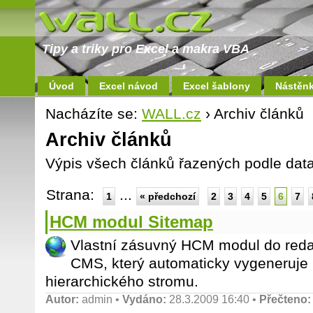
Tipy a triky pro Excel a makra VBA
Úvod
Excel návod
Excel šablony
Nástěn
Nacházíte se:
WALL.cz
› Archiv článků
Archiv článků
Výpis všech článků řazených podle data
Strana:
...
1
« předchozí
2
3
4
5
6
7
HCM modul Sitemap
Vlastní zásuvný HCM modul do reda
CMS, který automaticky vygeneruje
hierarchického stromu.
Autor:
admin
•
Vydáno:
28.3.2009 16:40 •
Přečteno: