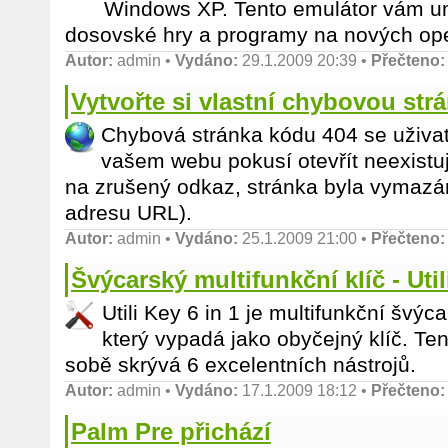
Windows XP. Tento emulátor vám um
dosovské hry a programy na nových op
Autor:
admin
•
Vydáno:
29.1.2009 20:39 •
Přečteno:
Vytvořte si vlastní chybovou str
Chybová stránka kódu 404 se uživate
vašem webu pokusí otevřít neexistují
na zrušený odkaz, stránka byla vymaz
adresu URL).
Autor:
admin
•
Vydáno:
25.1.2009 21:00 •
Přečteno:
Švýcarský multifunkční klíč - Util
Utili Key 6 in 1 je multifunkční švýcar
který vypadá jako obyčejný klíč. Te
sobě skrývá 6 excelentních nástrojů.
Autor:
admin
•
Vydáno:
17.1.2009 18:12 •
Přečteno:
Palm Pre přichází