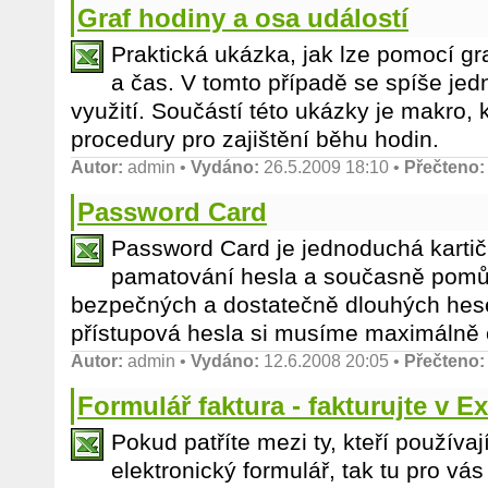
Graf hodiny a osa událostí
Praktická ukázka, jak lze pomocí gr
a čas. V tomto případě se spíše jedn
využití. Součástí této ukázky je makro, k
procedury pro zajištění běhu hodin.
Autor:
admin
•
Vydáno:
26.5.2009 18:10 •
Přečteno:
Password Card
Password Card je jednoduchá kartič
pamatování hesla a současně pomů
bezpečných a dostatečně dlouhých hesel
přístupová hesla si musíme maximálně c
Autor:
admin
•
Vydáno:
12.6.2008 20:05 •
Přečteno:
Formulář faktura - fakturujte v E
Pokud patříte mezi ty, kteří používaj
elektronický formulář, tak tu pro vá