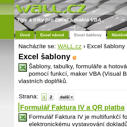
Tipy a triky pro Excel a makra VBA
Úvod
Excel návod
Excel šablony
Nástěn
Nacházíte se:
WALL.cz
› Excel šablony
Excel šablony
Šablony, tabulky, formuláře a hotov
pomocí funkcí, maker VBA (Visual Ba
vlastních doplňků.
Strana:
1
2
další »
Formulář Faktura IV a QR platba
Formulář Faktura IV je multifunkčí fo
elektronickému vystavování dokladů 