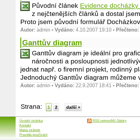
Původní článek
Evidence docházky
z nejčtenějších článků a dostal jse
Proto jsem původní formulář Docházkový l
Autor:
admin
•
Vydáno:
4.10.2007 19:10 •
Přečteno:
Ganttův diagram
Ganttův diagram je ideální pro graf
náročnosti a posloupnosti jednotlivý
jednat např. o firemní projekt, rodinný 
Jednoduchý Ganttův diagram můžeme vyt
Autor:
admin
•
Vydáno:
22.9.2007 18:41 •
Přečteno:
Strana:
1
2
další »
Úvodní stránka
RSS nejnovější články
Kontakt
Mapa stránek
Pravidla používání