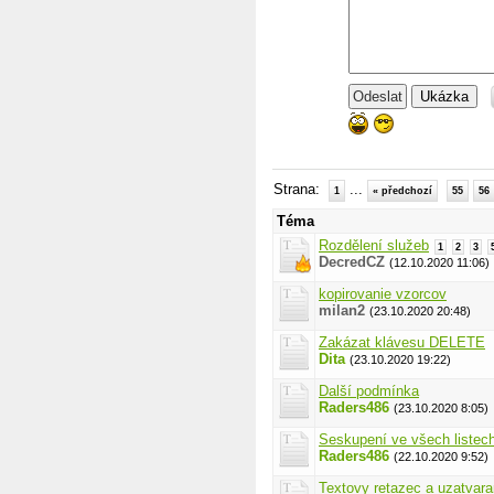
Ukázka
Strana:
...
1
« předchozí
55
56
Téma
Rozdělení služeb
1
2
3
DecredCZ
(12.10.2020 11:06)
kopirovanie vzorcov
milan2
(23.10.2020 20:48)
Zakázat klávesu DELETE
Dita
(23.10.2020 19:22)
Další podmínka
Raders486
(23.10.2020 8:05)
Seskupení ve všech listec
Raders486
(22.10.2020 9:52)
Textovy retazec a uzatvara