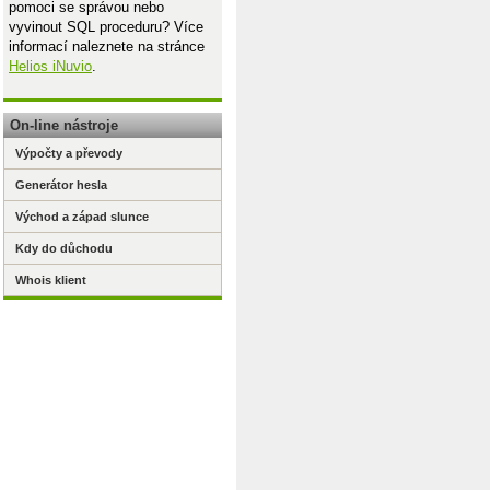
pomoci se správou nebo
vyvinout SQL proceduru? Více
informací naleznete na stránce
Helios iNuvio
.
On-line nástroje
Výpočty a převody
Generátor hesla
Východ a západ slunce
Kdy do důchodu
Whois klient