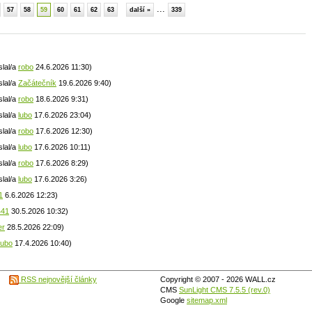
...
57
58
59
60
61
62
63
další »
339
slal/a
robo
24.6.2026 11:30)
slal/a
Začátečník
19.6.2026 9:40)
slal/a
robo
18.6.2026 9:31)
slal/a
lubo
17.6.2026 23:04)
slal/a
robo
17.6.2026 12:30)
slal/a
lubo
17.6.2026 10:11)
slal/a
robo
17.6.2026 8:29)
slal/a
lubo
17.6.2026 3:26)
1
6.6.2026 12:23)
441
30.5.2026 10:32)
er
28.5.2026 22:09)
lubo
17.4.2026 10:40)
RSS nejnovější články
Copyright © 2007 - 2026 WALL.cz
CMS
SunLight CMS 7.5.5 (rev.0)
Google
sitemap.xml