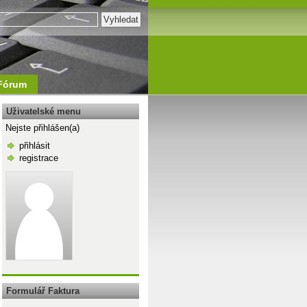
Fórum
Uživatelské menu
Nejste přihlášen(a)
přihlásit
registrace
\n
Formulář Faktura