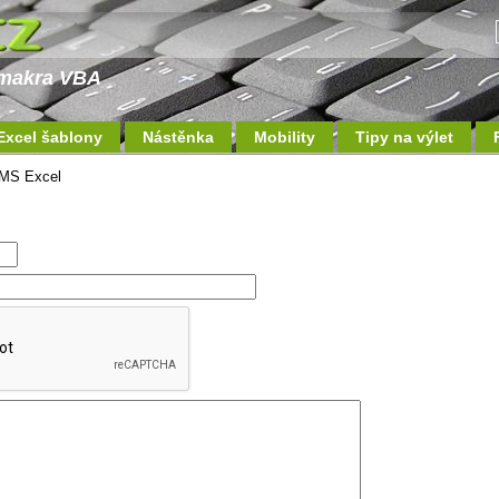
a makra VBA
Excel šablony
Nástěnka
Mobility
Tipy na výlet
MS Excel