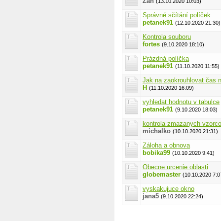
Zan
(13.10.2020 10:03)
Správné sčítání políček
petanek91
(12.10.2020 21:30)
Kontrola souboru
fortes
(9.10.2020 18:10)
Prázdná políčka
petanek91
(11.10.2020 11:55)
Jak na zaokrouhlovat čas 
H
(11.10.2020 16:09)
vyhledat hodnotu v tabulce
petanek91
(9.10.2020 18:03)
kontrola zmazanych vzorc
michalko
(10.10.2020 21:31)
Záloha a obnova
bobika99
(10.10.2020 9:41)
Obecne urcenie oblasti
globemaster
(10.10.2020 7:0
vyskakujuce okno
jana5
(9.10.2020 22:24)