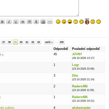
...
57
58
59
60
61
62
63
další »
339
Odpovědí
Poslední odpověď
45
Jiří497
5 →
(26.10.2020 13:17)
1
Lugr
(23.10.2020 22:06)
3
Dita
(23.10.2020 21:14)
2
Raders486
(23.10.2020 11:55)
h
1
Raders486
(22.10.2020 10:21)
nie suboru
4
globemaster