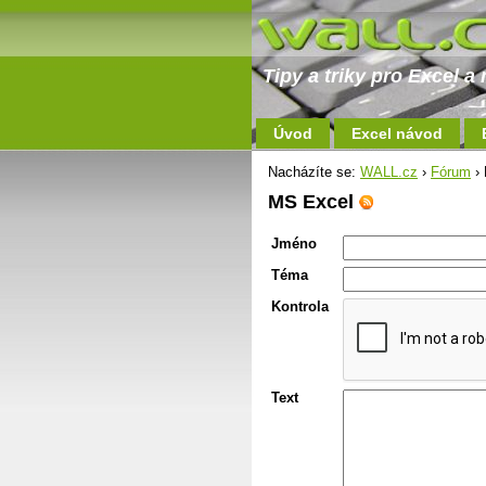
Tipy a triky pro Excel 
Úvod
Excel návod
Nacházíte se:
WALL.cz
›
Fórum
› 
MS Excel
Jméno
Téma
Kontrola
Text