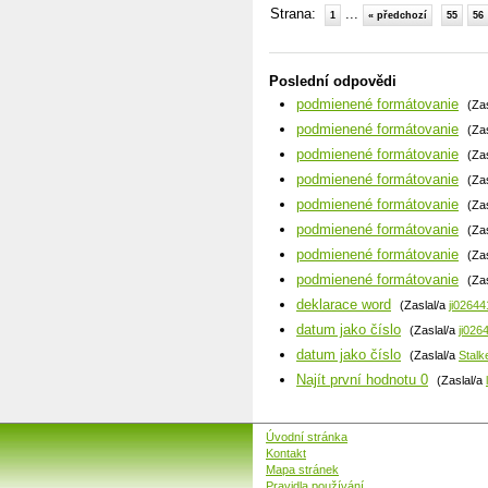
Strana:
...
1
« předchozí
55
56
Poslední odpovědi
podmienené formátovanie
(Za
podmienené formátovanie
(Za
podmienené formátovanie
(Za
podmienené formátovanie
(Za
podmienené formátovanie
(Za
podmienené formátovanie
(Za
podmienené formátovanie
(Za
podmienené formátovanie
(Za
deklarace word
(Zaslal/a
ji02644
datum jako číslo
(Zaslal/a
ji026
datum jako číslo
(Zaslal/a
Stalk
Najít první hodnotu 0
(Zaslal/a
Úvodní stránka
Kontakt
Mapa stránek
Pravidla používání